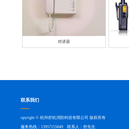
对讲器
联系我们
opyright © 杭州舒杭消防科技有限公司 版权所有
服务热线：13957155049 联系人：舒先生