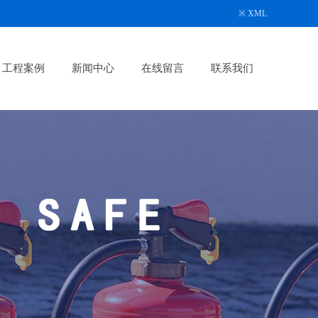
※
XML
工程案例
新闻中心
在线留言
联系我们