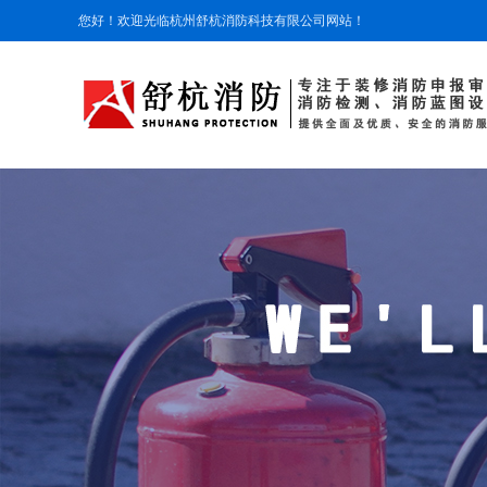
您好！欢迎光临杭州舒杭消防科技有限公司网站！