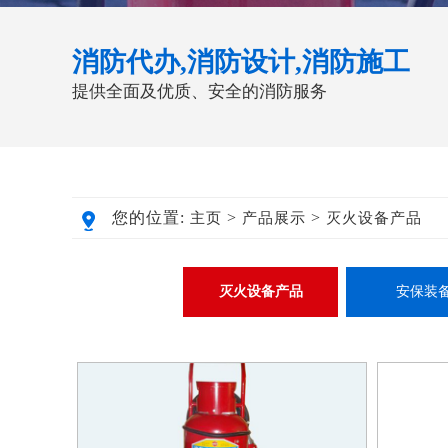
消防代办,消防设计,消防施工
提供全面及优质、安全的消防服务
您的位置:
>
>
主页
产品展示
灭火设备产品
灭火设备产品
安保装