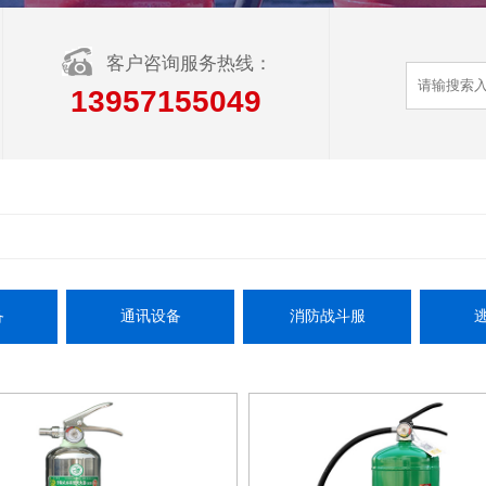
客户咨询服务热线：
13957155049
备
通讯设备
消防战斗服