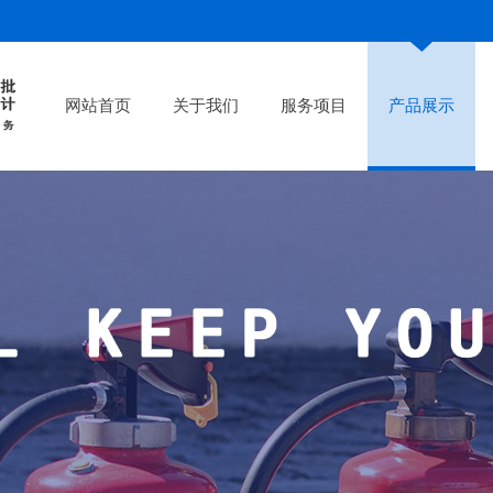
网站首页
关于我们
服务项目
产品展示